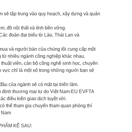
am sẽ tập trung vào quy hoạch, xây dựng và quản
m, đồ nội thất và tính bền vững.
ác đoàn đại biểu từ Lào, Thái Lan và
 mua và người bán của chúng tôi cung cấp một
ng từ nhiều ngành công nghiệp khác nhau.
 thuật viên, cán bộ công nghệ sinh học, chuyên
h vực chỉ là một số trong những người bạn sẽ
ầu của ngành sẽ có mặt tại triển lãm.
ệp định thương mại tự do Việt Nam-EU EVFTA
c điều kiện giao dịch tuyệt vời.
 có thể tham gia chuyến tham quan phòng thí
ệt Nam
PHẨM KỂ SAU: