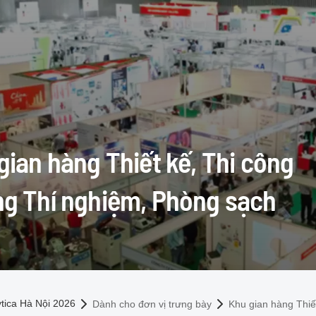
gian hàng Thiết kế, Thi công
g Thí nghiệm, Phòng sạch
chủ
ytica Hà Nội 2026
Dành cho đơn vị trưng bày
Khu gian hàng Thiế