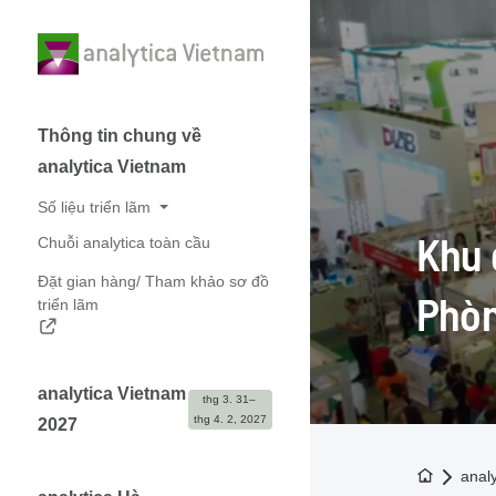
Thông tin chung về
analytica Vietnam
Số liệu triển lãm
Khu 
Chuỗi analytica toàn cầu
Số liệu triển lãm
Đặt gian hàng/ Tham khảo sơ đồ
Hình ảnh triển lãm
Phòn
triển lãm
Đối tác
analytica Vietnam
thg 3. 31– 
thg 4. 2, 2027
2027
Về trang 
anal