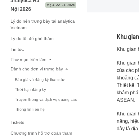
analytica Hà
thg 4. 22–24, 2026
Nội 2026
Lý do nên trưng bày tại analytica
Vietnam
Khu gian
Lý do tốt để ghé thăm
Khu gian 
Tin tức
Thư mục triển lãm
Khu gian 
Dành cho đơn vị trưng bày
của các ph
Đơn vị và thương hiệu trưng bày
khoảng cá
Báo giá và đăng ký tham dự
Lĩnh vực trưng bày
Thiết kế,
Thời hạn đăng ký
khám phá 
Truyền thông và dịch vụ quảng cáo
ASEAN.
Thông tin liên hệ
Khu gian 
năng, hiệu
Tickets
đây là đị
Chương trình hỗ trợ đoàn tham