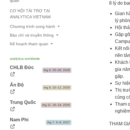
quan
8 lý do bạ
CƠ HỘI TÀI TRỢ TẠI
Gian hà
ANALYTICA VIETNAM
lý phò
Chương trình song hành
Hội thả
Gặp gỡ
Báo chí và truyền thông
Hội nghị khoa học
Campuch
Kế hoạch tham quan
Thông cáo báo chí
Sự kiện song hành
Kết nối
Giờ mở cửa
Hình ảnh triển lãm
nền tản
analytica worldwide
Khách h
Thông tin du lịch & bản đồ khu hội chợ
Liên hệ báo chí
CHLB Đức
gia năn
thg 4. 25–28, 2028
Chỗ ở
gặp.
Sự hiện
Ấn Độ
thg 9. 10–12, 2026
Thị tr
củng cố
Trung Quốc
Tham qu
thg 11. 16–18, 2026
nghiệm 
Nam Phi
thg 7. 6–8, 2027
THAM GI