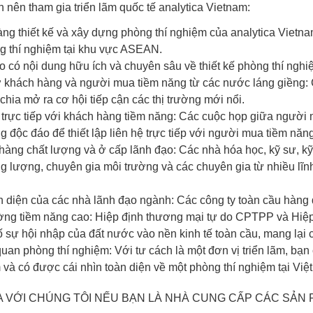
n nên tham gia triển lãm quốc tế analytica Vietnam:
ng thiết kế và xây dựng phòng thí nghiệm của analytica Vietn
ng thí nghiệm tại khu vực ASEAN.
o có nội dung hữu ích và chuyên sâu về thiết kế phòng thí nghiệ
 khách hàng và người mua tiềm năng từ các nước láng giềng: C
ia mở ra cơ hội tiếp cận các thị trường mới nổi.
 trực tiếp với khách hàng tiềm năng: Các cuộc họp giữa người
g độc đáo để thiết lập liên hệ trực tiếp với người mua tiềm nă
àng chất lượng và ở cấp lãnh đạo: Các nhà hóa học, kỹ sư, kỹ
g lượng, chuyên gia môi trường và các chuyên gia từ nhiều lĩn
 diện của các nhà lãnh đạo ngành: Các công ty toàn cầu hàng đ
ường tiềm năng cao: Hiệp định thương mại tự do CPTPP và Hi
 sự hội nhập của đất nước vào nền kinh tế toàn cầu, mang lại cá
an phòng thí nghiệm: Với tư cách là một đơn vị triển lãm, bạn
và có được cái nhìn toàn diện về một phòng thí nghiệm tại Vi
A VỚI CHÚNG TÔI NẾU BẠN LÀ NHÀ CUNG CẤP CÁC SẢN 