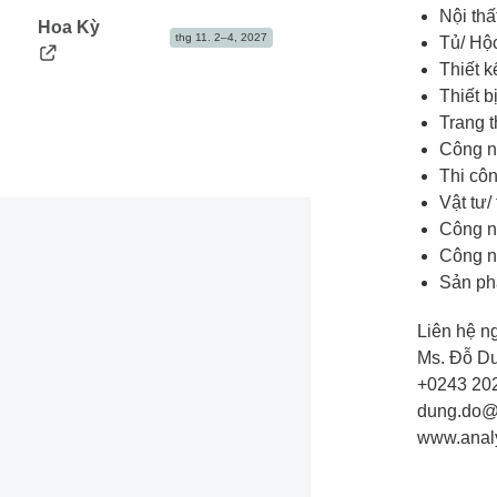
Nội thấ
Hoa Kỳ
thg 11. 2–4, 2027
Tủ/ Hộ
Thiết k
Thiết b
Trang t
Công n
Thi côn
Vật tư/
Công n
Công n
Sản ph
Liên hệ n
Ms. Đỗ D
+0243 20
dung.do@
www.anal